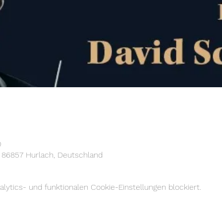
0
, 86857 Hurlach, Deutschland
ytics- und funktionalen Cookie-Einstellungen blockiert.