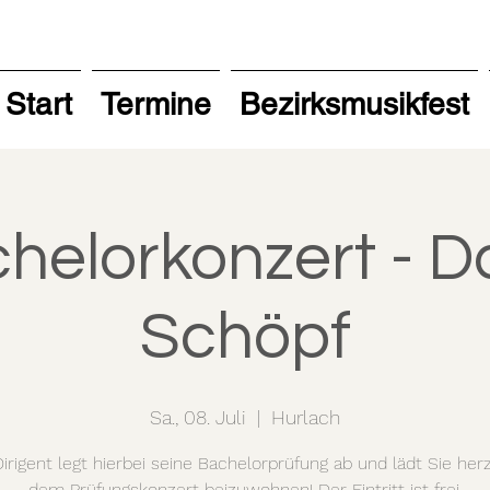
Start
Termine
Bezirksmusikfest
helorkonzert - D
Schöpf
Sa., 08. Juli
  |  
Hurlach
irigent legt hierbei seine Bachelorprüfung ab und lädt Sie herzl
dem Prüfungskonzert beizuwohnen! Der Eintritt ist frei.