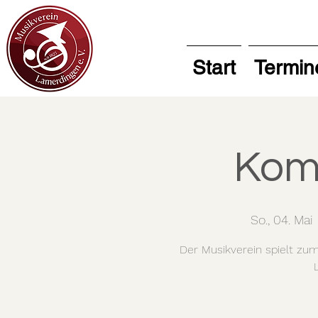
Start
Termin
Kom
So., 04. Mai
 
Der Musikverein spielt zu