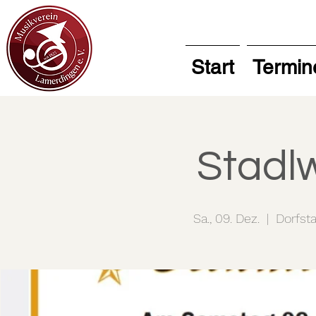
Start
Termin
Stadl
Sa., 09. Dez.
  |  
Dorfst